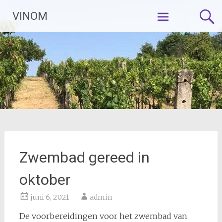
Naar
VINOM
de
inhoud
springen
Zwembad gereed in
oktober
juni 6, 2021
admin
De voorbereidingen voor het zwembad van